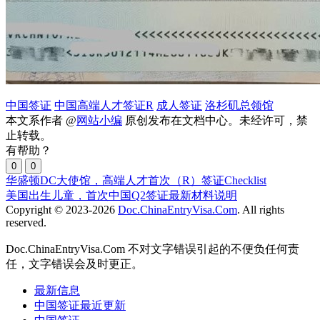
中国签证
中国高端人才签证R
成人签证
洛杉矶总领馆
本文系作者 @
网站小编
原创发布在文档中心。未经许可，禁
止转载。
有帮助？
0
0
华盛顿DC大使馆，高端人才首次（R）签证Checklist
美国出生儿童，首次中国Q2签证最新材料说明
Copyright © 2023-2026
Doc.ChinaEntryVisa.Com
. All rights
reserved.
Doc.ChinaEntryVisa.Com 不对文字错误引起的不便负任何责
任，文字错误会及时更正。
最新信息
中国签证最近更新