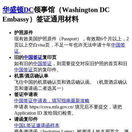
华盛顿DC
领事馆（Washington DC
Embassy）签证通用材料
护照原件
现有效美国护照原件（Passport），有效期6个月以上，2
页以上空白visa页，不足一年也许无法申请十年
中国签
证
。
旧的
中国签证
复印页
如有旧的
中国签证
，则需要提交对应旧护照的首页和旧
中国签证
页的复印件。
机票/酒店确认单
飞往中国的机票确认页和酒店确认函。（机票酒店确认
页和邀请函二者选其一）
签证申请表
中国签证申请表，填写指南最新攻略
申请表 https://cova.mfa.gov.cn/ 填完后不要提交，请把
Application ID 发给我们检查。
请函复印件
中国L签证邀请函样本
商务邀请函（Invitation Letter）被邀请人姓名用英文，邀