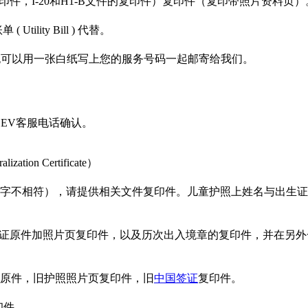
印件，I-20和H1-B文件的复印件）复印件（复印带照片资料页）
ity Bill ) 代替。
服务单号。也可以用一张白纸写上您的服务号码一起邮寄给我们。
EV客服电话确认。
n Certificate）
字不相符），请提供相关文件复印件。儿童护照上姓名与出生证上
提供所有旅行证原件加照片页复印件，以及历次出入境章的复印件，并
原件，旧护照照片页复印件，旧
中国签证
复印件。
印件