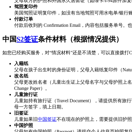
父母双方的护照和外国永久居留证（如绿卡/I-94原件加复
驾照复印件
美国驾照证明复印件，如没有当地驾照可用水电单/银行账单 ( Util
付款订单
付款后收到的 Confirmation Email，内容包括
中国
S2签证
条件材料（根据情况提供）
如您已经购买服务，对“情况材料”还是不清楚，可以直接拨打C
入籍纸
父母在孩子出生时的身份证明，父母入籍纸复印件（Naturalizatio
改名纸
父母更改姓名者（儿童出生证上父母名字与父母护照上名
Change Paper）。
儿童旅行证
儿童如持有旅行证（Travel Document），请
母一方签字，填上日期。
旧签证
儿童如果旧
中国签证
不在现在的护照上，需要提供旧护照
中国护照
父母如有中国护照（Passport）请提交个人信息页护照复