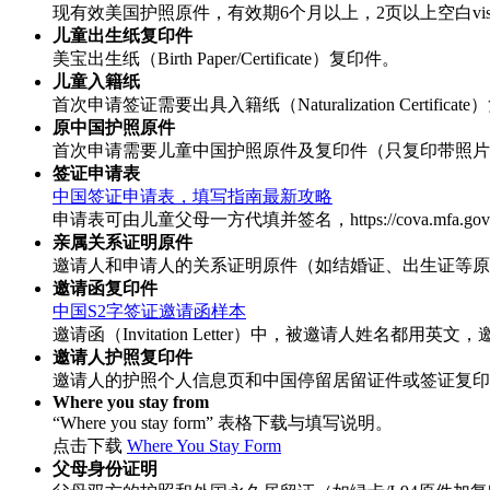
现有效美国护照原件，有效期6个月以上，2页以上空白vi
儿童出生纸复印件
美宝出生纸（Birth Paper/Certificate）复印件。
儿童入籍纸
首次申请签证需要出具入籍纸（Naturalization Ce
原中国护照原件
首次申请需要儿童中国护照原件及复印件（只复印带照片
签证申请表
中国签证申请表，填写指南最新攻略
申请表可由儿童父母一方代填并签名，https://cova.mfa.gov
亲属关系证明原件
邀请人和申请人的关系证明原件（如结婚证、出生证等原
邀请函复印件
中国S2字签证邀请函样本
邀请函（Invitation Letter）中，被邀请人姓名都
邀请人护照复印件
邀请人的护照个人信息页和中国停留居留证件或签证复印
Where you stay from
“Where you stay form” 表格下载与填写说明。
点击下载
Where You Stay Form
父母身份证明