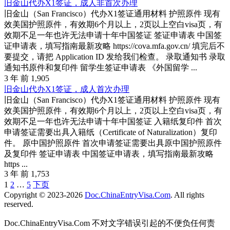
旧金山代办X1签证，成人非首次办理
旧金山（San Francisco）代办X1签证通用材料 护照原件 现有
效美国护照原件，有效期6个月以上，2页以上空白visa页，有
效期不足一年也许无法申请十年中国签证 签证申请表 中国签
证申请表，填写指南最新攻略 https://cova.mfa.gov.cn/ 填完后不
要提交，请把 Application ID 发给我们检查。 录取通知书 录取
通知书原件和复印件 留学生签证申请表 《外国留学 ...
3 年 前
1,905
旧金山代办X1签证，成人首次办理
旧金山（San Francisco）代办X1签证通用材料 护照原件 现有
效美国护照原件，有效期6个月以上，2页以上空白visa页，有
效期不足一年也许无法申请十年中国签证 入籍纸复印件 首次
申请签证需要出具入籍纸（Certificate of Naturalization）复印
件。 原中国护照原件 首次申请签证需要出具原中国护照原件
及复印件 签证申请表 中国签证申请表，填写指南最新攻略
https ...
3 年 前
1,753
Posts
1
2
…
5
下页
Copyright © 2023-2026
Doc.ChinaEntryVisa.Com
. All rights
Navigation
reserved.
Doc.ChinaEntryVisa.Com 不对文字错误引起的不便负任何责