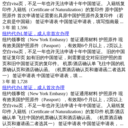
空白visa页，不足一年也许无法申请十年中国签证。 入籍纸复
印件 入籍纸（Certificate of Naturalization）的复印件 原中国护
照原件 首次申请签证需要出具原中国护照原件及复印件 （若
之前是中国籍） 签证申请表 中国签证申请表，填写指南最 ...
3 年 前
1,596
纽约代办L签证，成人非首次办理
纽约领事馆（New York Embassy）签证通用材料 护照原件 现
有效美国护照原件（Passport），有效期6个月以上，2页以上
空白visa页，不足一年也许无法申请十年中国签证。 旧的中国
签证复印页 如有旧的中国签证，则需要提交对应旧护照的首
页和旧中国签证页的复印件。 机票/酒店确认单 飞往中国的机
票确认页和酒店确认函。（机票酒店确认页和邀请函二者选其
一） 签证申请表 中国签证申请表，填 ...
3 年 前
1,728
纽约代办L签证，成人首次办理
纽约领事馆（New York Embassy）签证通用材料 护照原件 现
有效美国护照原件（Passport），有效期6个月以上，2页以上
空白visa页，不足一年也许无法申请十年中国签证。 入籍纸复
印件 入籍纸（Certificate of Naturalization）的复印件 机票/酒店
确认单 飞往中国的机票确认页和酒店确认函。（机票酒店确
认页和邀请函二者选其一） 签证申请表 中国签证申请表， ...