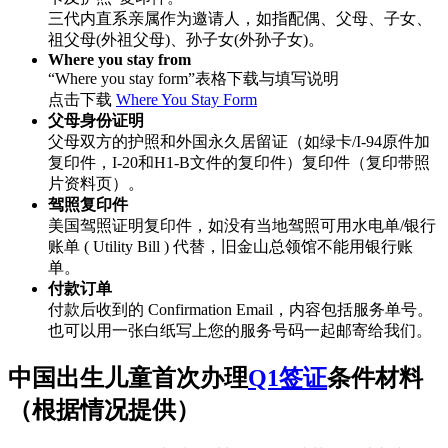
三代内直系亲属作为邀请人，如指配偶、父母、子女、
祖父母(外祖父母)、孙子女(外孙子女)。
Where you stay from
“Where you stay form”表格下载与填写说明
点击下载
Where You Stay Form
父母身份证明
父母双方的护照和外国永久居留证（如绿卡/I-94原件加
复印件，I-20和H1-B文件的复印件）复印件（复印带照
片资料页）。
驾照复印件
美国驾照证明复印件，如没有当地驾照可用水电单/银行
账单 ( Utility Bill ) 代替，旧金山总领馆不能用银行账
单。
付款订单
付款后收到的 Confirmation Email，内容包括服务单号。
也可以用一张白纸写上您的服务号码一起邮寄给我们。
中国出生儿童首次办理
Q1签证
条件材料
（根据情况提供）