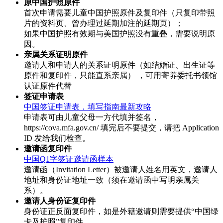
原中国护照原件
首次申请需要儿童中国护照原件及复印件（只复印带照
片的资料页、曾办理过延期加注的延期页）；
如果中国护照有效期与美国护照没有重叠，需要说明原
因。
亲属关系证明原件
邀请人和申请人的关系证明原件（如结婚证、出生证等
原件和复印件，只能直系亲属） ，可用寄养委托书领馆
认证原件代替
签证申请表
中国签证申请表，填写指南最新攻略
申请表可由儿童父母一方代填并签名，
https://cova.mfa.gov.cn/ 填完后不要提交，请把 Application
ID 发给我们检查。
邀请函复印件
中国Q1字签证邀请函样本
邀请函（Invitation Letter）被邀请人姓名用英文，邀请人
地址和身份证地址一致（须在邀请函中写明亲属关
系）。
邀请人身份证复印件
身份证正反面复印件，如是外籍邀请则需要提供“中国绿
卡及护照”复印件。